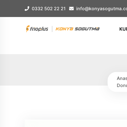
Çerez Örnek
0332 502 22 21
info@konyasogutma.c
KU
Anas
Donu