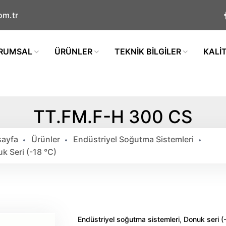
om.tr
RUMSAL
ÜRÜNLER
TEKNİK BİLGİLER
KALİ
TT.FM.F-H 300 CS
ayfa
Ürünler
Endüstriyel Soğutma Sistemleri
k Seri (-18 °c)
,
Endüstriyel soğutma sistemleri
Donuk seri (