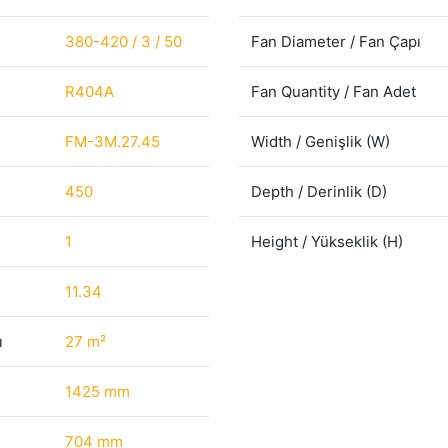
380-420 / 3 / 50
Fan Diameter / Fan Çapı
R404A
Fan Quantity / Fan Adet
FM-3M.27.45
Width / Genişlik (W)
450
Depth / Derinlik (D)
1
Height / Yükseklik (H)
11.34
ı
27 m²
1425 mm
704 mm