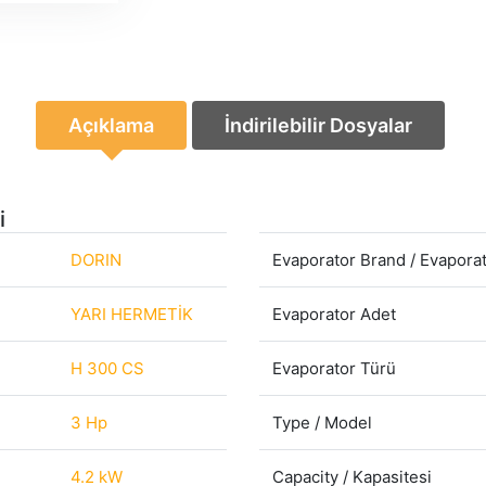
Açıklama
İndirilebilir Dosyalar
i
DORIN
Evaporator Brand / Evapora
YARI HERMETİK
Evaporator Adet
H 300 CS
Evaporator Türü
3 Hp
Type / Model
4.2 kW
Capacity / Kapasitesi