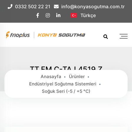
Çerez Örnek
0332 502 22 21
info@konyasogutma.com.tr
Türkçe
TT.FM.C-TAJ 4519 Z
Anasayfa
Ürünler
Endüstriyel Soğutma Sistemleri
Soğuk Seri (-5 / +5 °c)