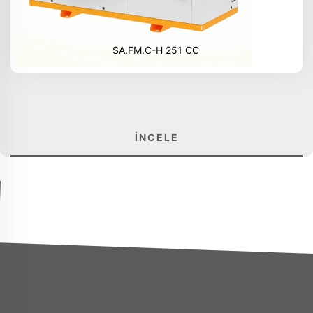
SA.FM.C-H 251 CC
İNCELE