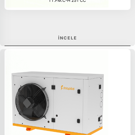
TT.FM.C-H 251 CC
İNCELE