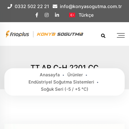
Çerez Örnek
0332 502 22 21
info@konyasogutma.com.tr
Türkçe
TT.AR.C-H 2201 CC
Anasayfa
Ürünler
Endüstriyel Soğutma Sistemleri
Soğuk Seri (-5 / +5 °c)