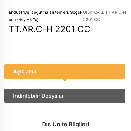
,
Endüstriyel soğutma sistemleri
Soğuk
Ürün Kodu: TT.AR.C-H
seri (-5 / +5 °c)
2201 CC
TT.AR.C-H 2201 CC
Açıklama
İndirilebilir Dosyalar
Dış Ünite Bilgileri