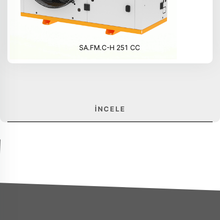
SA.FM.C-H 251 CC
İNCELE