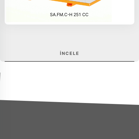
SA.FM.C-H 251 CC
İNCELE