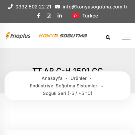
Çerez Örnek
0332 502 22 21
info@konyasogutma.com.tr
Türkçe
TT.AR.C-H 1501 CC
Anasayfa
Ürünler
Endüstriyel Soğutma Sistemleri
Soğuk Seri (-5 / +5 °c)