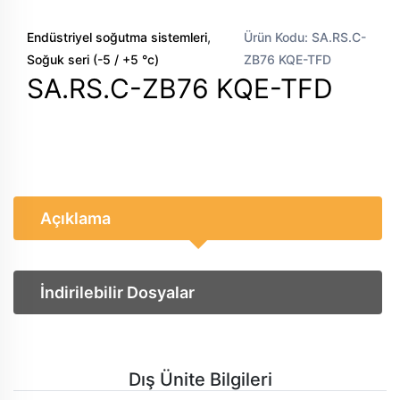
,
Endüstriyel soğutma sistemleri
Ürün Kodu: SA.RS.C-
Soğuk seri (-5 / +5 °c)
ZB76 KQE-TFD
SA.RS.C-ZB76 KQE-TFD
Açıklama
İndirilebilir Dosyalar
Dış Ünite Bilgileri