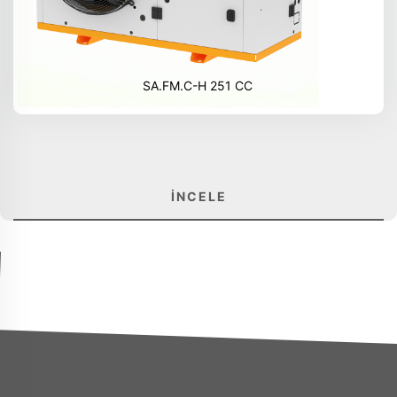
SA.FM.C-H 251 CC
İNCELE