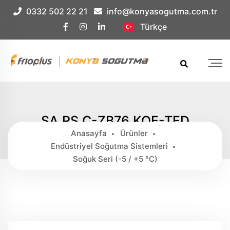
Çerez Örnek
0332 502 22 21
info@konyasogutma.com.tr
Türkçe
SA.RS.C-ZB76 KQE-TFD
Anasayfa
Ürünler
Endüstriyel Soğutma Sistemleri
Soğuk Seri (-5 / +5 °c)