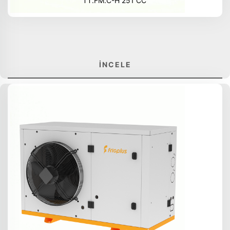
TT.FM.C-H 251 CC
İNCELE