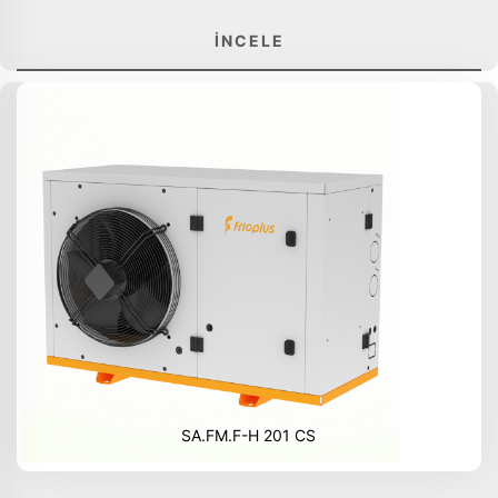
İNCELE
SA.FM.F-H 201 CS