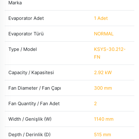
Marka
Evaporator Adet
1 Adet
Evaporator Türü
NORMAL
Type / Model
KSYS-30.212-
FN
Capacity / Kapasitesi
2.92 kW
Fan Diameter / Fan Çapı
300 mm
Fan Quantity / Fan Adet
2
Width / Genişlik (W)
1140 mm
Depth / Derinlik (D)
515 mm