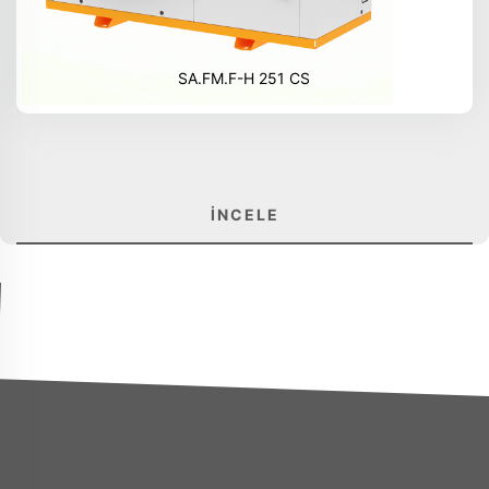
SA.FM.F-H 251 CS
İNCELE