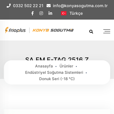
Çerez Örnek
0332 502 22 21
info@konyasogutma.com.tr
Türkçe
SA.FM.F-TAG 2516 Z
Anasayfa
Ürünler
Endüstriyel Soğutma Sistemleri
Donuk Seri (-18 °c)