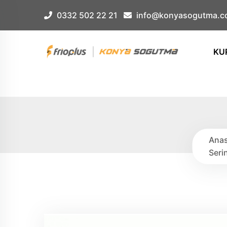
Çerez Örnek
0332 502 22 21
info@konyasogutma.c
KU
Anas
Seri