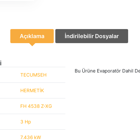
Açıklama
İndirilebilir Dosyalar
i
Bu Ürüne Evaporatör Dahil De
TECUMSEH
HERMETİK
FH 4538 Z-XG
3 Hp
7.436 kW