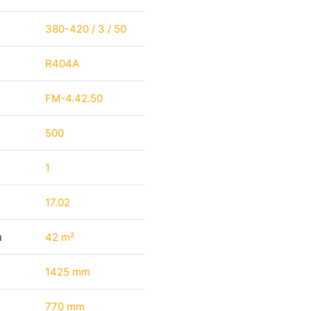
380-420 / 3 / 50
R404A
FM-4.42.50
500
1
17.02
ı
42 m²
1425 mm
770 mm