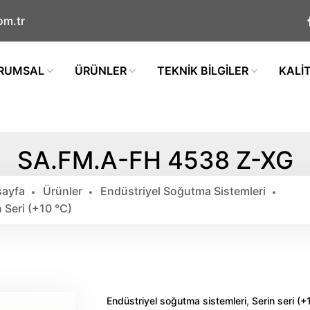
om.tr
RUMSAL
ÜRÜNLER
TEKNİK BİLGİLER
KALİ
SA.FM.A-FH 4538 Z-XG
ayfa
Ürünler
Endüstriyel Soğutma Sistemleri
n Seri (+10 °c)
,
Endüstriyel soğutma sistemleri
Serin seri (+